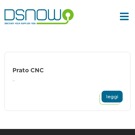
Skip
to
content
Prato CNC
...
leggi