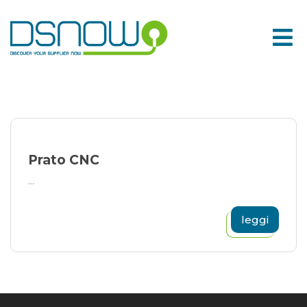
Skip
to
content
Prato CNC
...
leggi