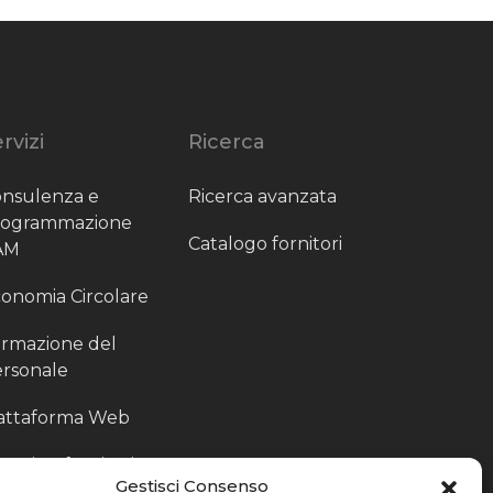
rvizi
Ricerca
nsulenza e
Ricerca avanzata
rogrammazione
Catalogo fornitori
AM
onomia Circolare
rmazione del
rsonale
attaforma Web
outing fornitori
Gestisci Consenso