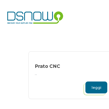
Skip
to
content
Prato CNC
...
leggi