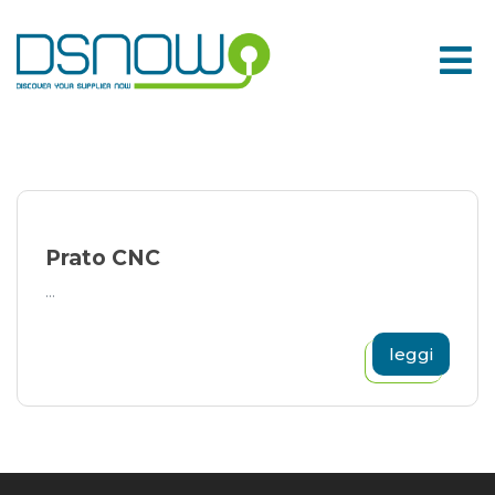
Skip
to
content
Prato CNC
...
leggi