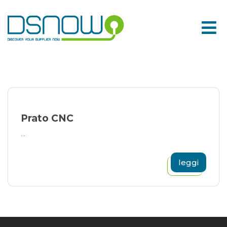
Skip
to
content
Prato CNC
...
leggi