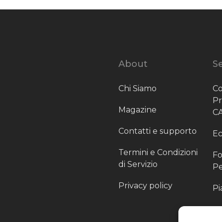
About
Se
Chi Siamo
Co
P
Magazine
C
Contatti e supporto
Ec
Termini e Condizioni
Fo
di Servizio
Pe
Privacy policy
Pi
Sc