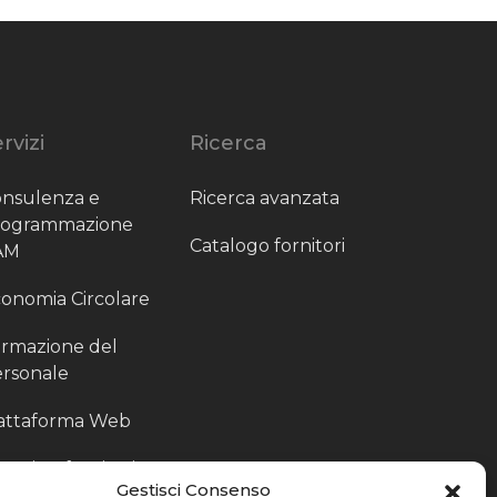
rvizi
Ricerca
nsulenza e
Ricerca avanzata
rogrammazione
Catalogo fornitori
AM
onomia Circolare
rmazione del
rsonale
attaforma Web
outing fornitori
Gestisci Consenso