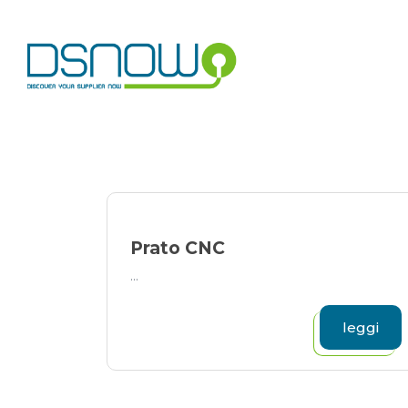
Skip
to
content
Prato CNC
...
leggi