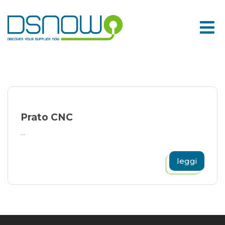
Skip
to
content
Prato CNC
...
leggi