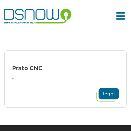
Skip
to
content
Prato CNC
...
leggi