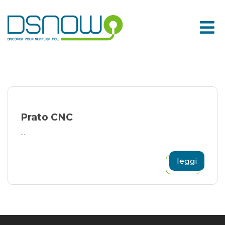
Skip
to
content
Prato CNC
...
leggi