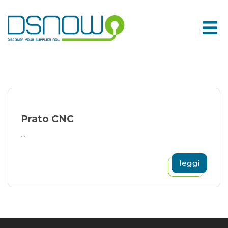
Skip
to
content
Prato CNC
...
leggi