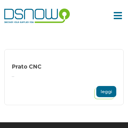
Skip
to
content
Prato CNC
...
leggi