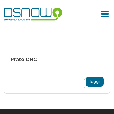
Skip
to
content
Prato CNC
...
leggi