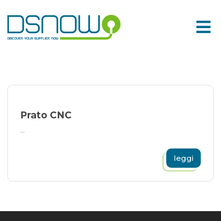
Skip
to
content
Prato CNC
...
leggi