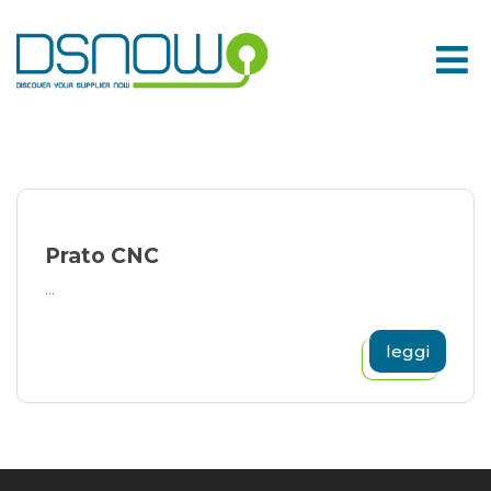
Skip
to
content
Prato CNC
...
leggi