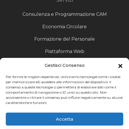
Consulenza e Programmazione CAM
Economia Circolare
Formazione del Personale
Piattaforma Web
Scouting fornitori
Gestisci Consenso
Produzione Particolari
Per fornire le migliori esperienze, utilizziamo tecnologie come i cookie
per memorizzare e/o accedere alle informazioni del dispositivo. Il
consenso a queste tecnologie ci permetterà di elaborare dati come il
Raccoglitori di Fine Linea
comportamento di navigazione o ID unici su questo sito. Non
acconsentire o ritirare il consenso può influire negativamente su alcune
Ricerca
caratteristiche e funzioni.
Ricerca avanzata
Accetta
Catalogo fornitori