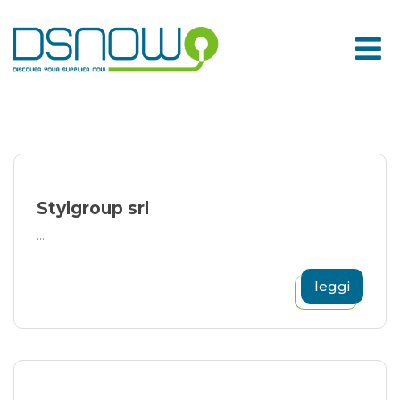
Skip
to
content
Stylgroup srl
...
leggi