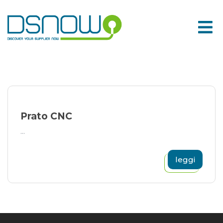
Skip
to
content
Prato CNC
...
leggi