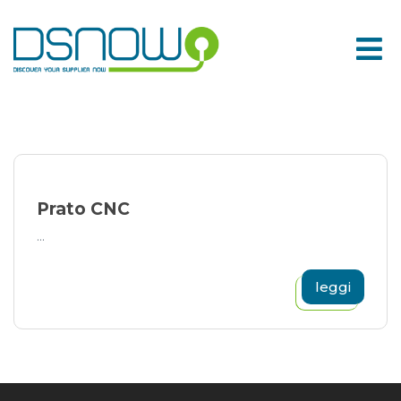
Skip
to
content
Prato CNC
...
leggi