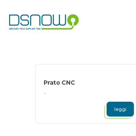
Skip
to
content
Prato CNC
...
leggi