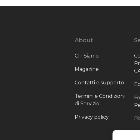
About
Se
Chi Siamo
Co
P
Magazine
C
Contatti e supporto
Ec
Termini e Condizioni
Fo
di Servizio
Pe
Privacy policy
Pi
Sc