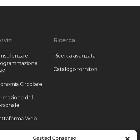
rvizi
Ricerca
nsulenza e
Ricerca avanzata
rogrammazione
Catalogo fornitori
AM
onomia Circolare
rmazione del
rsonale
attaforma Web
outing fornitori
Gestisci Consenso