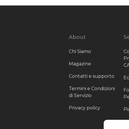
About
Se
Chi Siamo
Co
P
Magazine
C
Contatti e supporto
Ec
Termini e Condizioni
Fo
di Servizio
Pe
Privacy policy
Pi
Sc