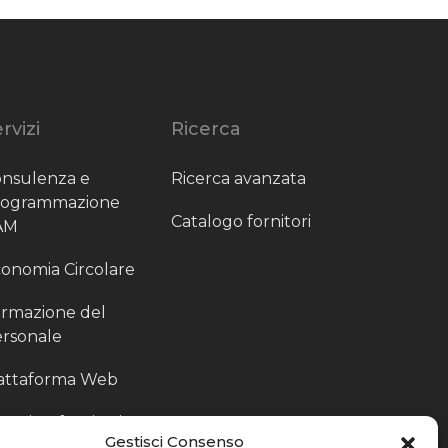
rvizi
Ricerca
nsulenza e
Ricerca avanzata
rogrammazione
Catalogo fornitori
AM
onomia Circolare
rmazione del
rsonale
attaforma Web
outing fornitori
Gestisci Consenso