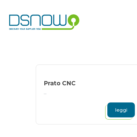
Skip
to
content
Prato CNC
...
leggi