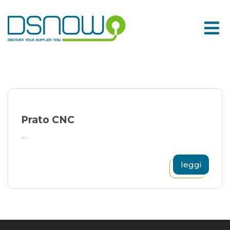
Skip
to
content
Prato CNC
...
leggi