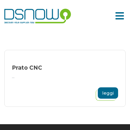
Skip
to
content
Prato CNC
...
leggi