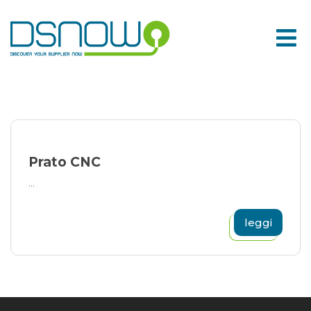
Skip
to
content
Prato CNC
...
leggi