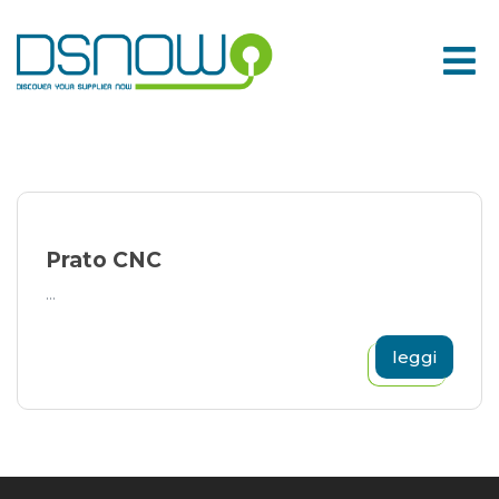
Skip
to
content
Prato CNC
...
leggi