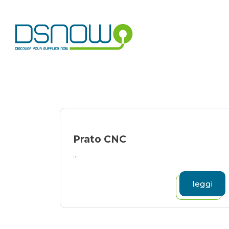
Skip
to
content
Prato CNC
...
leggi