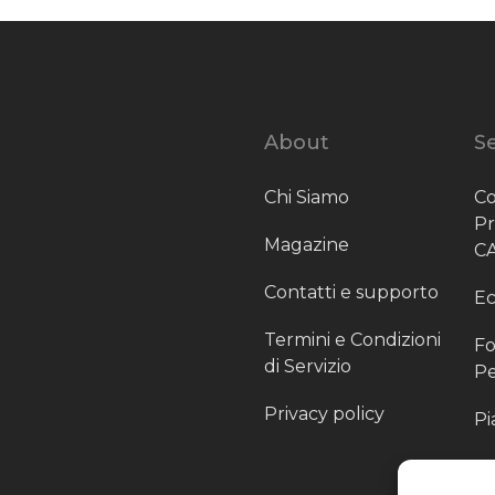
About
Se
Chi Siamo
Co
P
Magazine
C
Contatti e supporto
Ec
Termini e Condizioni
Fo
di Servizio
Pe
Privacy policy
Pi
Sc