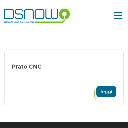
Skip
to
content
Prato CNC
...
leggi