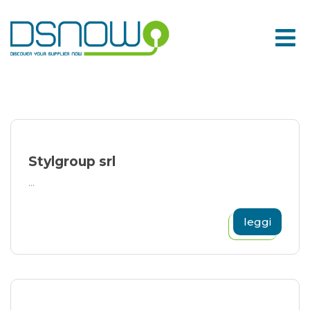
Skip
to
content
Stylgroup srl
...
leggi