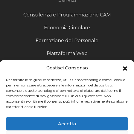
Consulenza e Programmazione CAM
Economia Circolare
Formazione del Personale
Piattaforma Web
Scouting fornitori
Gestisci Consenso
Produzione Particolari
Per fornire le migliori esperienze, utilizziamo tecnologie come i cookie
per memorizzare e/o accedere alle informazioni del dispositivo. Il
consenso a queste tecnologie ci permetterà di elaborare dati come il
Raccoglitori di Fine Linea
comportamento di navigazione o ID unici su questo sito. Non
acconsentire o ritirare il consenso può influire negativamente su alcune
Ricerca
caratteristiche e funzioni.
Ricerca avanzata
Accetta
Catalogo fornitori