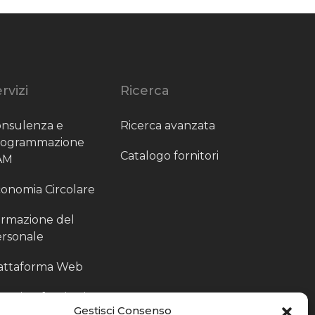
rvizi
Ricerca
nsulenza e
Ricerca avanzata
rogrammazione
Catalogo fornitori
AM
onomia Circolare
rmazione del
rsonale
attaforma Web
outing fornitori
Gestisci Consenso