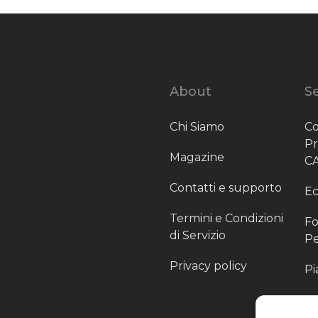
About
Se
Chi Siamo
Co
P
Magazine
C
Contatti e supporto
Ec
Termini e Condizioni
Fo
di Servizio
Pe
Privacy policy
Pi
Sc