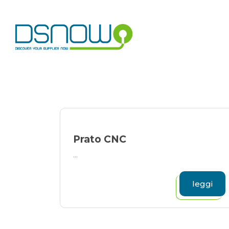
Skip
to
content
Prato CNC
...
leggi