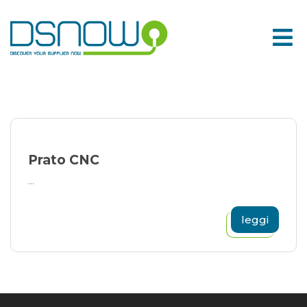
Skip
to
content
Prato CNC
...
leggi