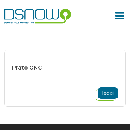
Skip
to
content
Prato CNC
...
leggi