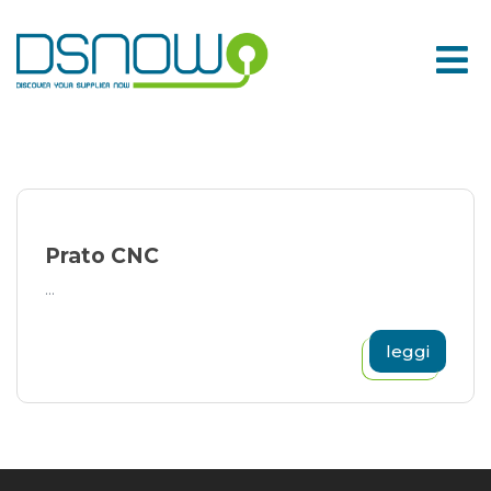
Skip
to
content
Prato CNC
...
leggi