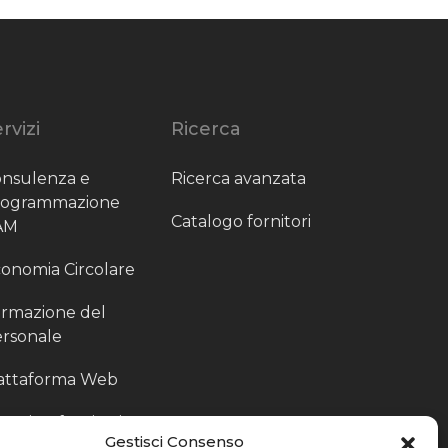
rvizi
Ricerca
nsulenza e
Ricerca avanzata
rogrammazione
Catalogo fornitori
AM
onomia Circolare
rmazione del
rsonale
attaforma Web
outing fornitori
Gestisci Consenso