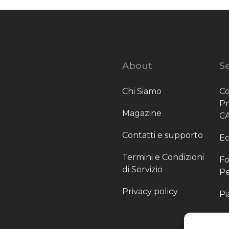
About
Se
Chi Siamo
Co
P
Magazine
C
Contatti e supporto
Ec
Termini e Condizioni
Fo
di Servizio
Pe
Privacy policy
Pi
Sc