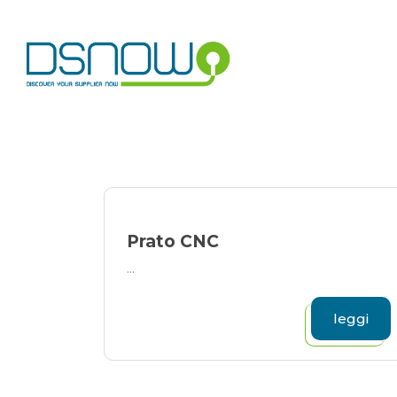
Skip
to
content
Prato CNC
...
leggi