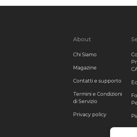
About
Se
Chi Siamo
Co
P
Magazine
C
Contatti e supporto
Ec
Termini e Condizioni
Fo
di Servizio
Pe
Privacy policy
Pi
Sc