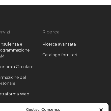
rvizi
Ricerca
nsulenza e
Ricerca avanzata
rogrammazione
Catalogo fornitori
AM
onomia Circolare
rmazione del
rsonale
attaforma Web
outing fornitori
Gestisci Consenso