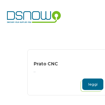
Skip
to
content
Prato CNC
...
leggi