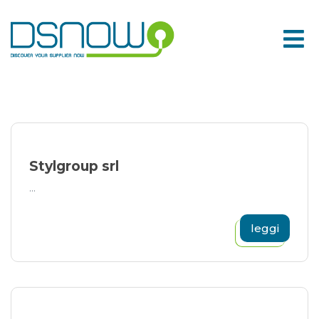
Skip
to
content
Stylgroup srl
...
leggi