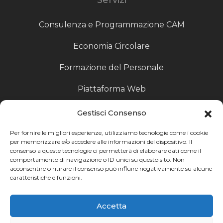
Consulenza e Programmazione CAM
Economia Circolare
Formazione del Personale
Piattaforma Web
Scouting fornitori
Gestisci Consenso
Produzione Particolari
Per fornire le migliori esperienze, utilizziamo tecnologie come i cookie
per memorizzare e/o accedere alle informazioni del dispositivo. Il
consenso a queste tecnologie ci permetterà di elaborare dati come il
Raccoglitori di Fine Linea
comportamento di navigazione o ID unici su questo sito. Non
acconsentire o ritirare il consenso può influire negativamente su alcune
Ricerca
caratteristiche e funzioni.
Ricerca avanzata
Accetta
Catalogo fornitori