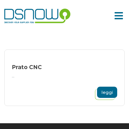
Skip
to
content
Prato CNC
...
leggi