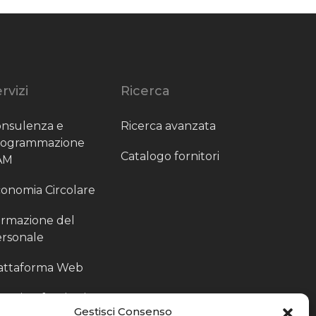
rvizi
Ricerca
nsulenza e
Ricerca avanzata
rogrammazione
Catalogo fornitori
AM
onomia Circolare
rmazione del
rsonale
attaforma Web
outing fornitori
Gestisci Consenso