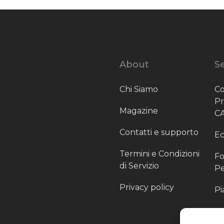
About
Se
Chi Siamo
Co
P
Magazine
C
Contatti e supporto
Ec
Termini e Condizioni
Fo
di Servizio
Pe
Privacy policy
Pi
Sc