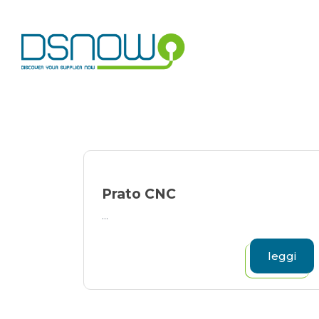
Skip
to
content
Prato CNC
...
leggi