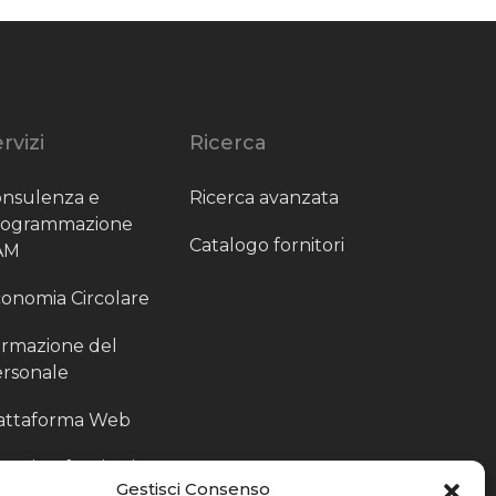
rvizi
Ricerca
nsulenza e
Ricerca avanzata
rogrammazione
Catalogo fornitori
AM
onomia Circolare
rmazione del
rsonale
attaforma Web
outing fornitori
Gestisci Consenso