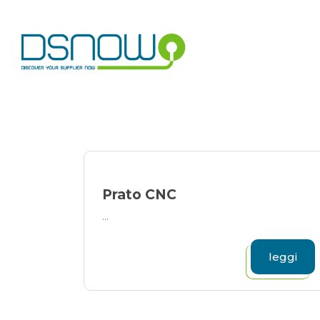
Skip
to
content
Prato CNC
...
leggi