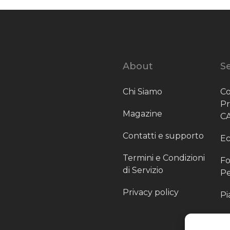
About
Se
Chi Siamo
Co
P
Magazine
C
Contatti e supporto
Ec
Termini e Condizioni
Fo
di Servizio
Pe
Privacy policy
Pi
Sc