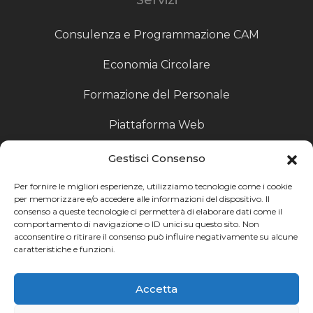
Consulenza e Programmazione CAM
Economia Circolare
Formazione del Personale
Piattaforma Web
Scouting fornitori
Gestisci Consenso
Produzione Particolari
Per fornire le migliori esperienze, utilizziamo tecnologie come i cookie
per memorizzare e/o accedere alle informazioni del dispositivo. Il
consenso a queste tecnologie ci permetterà di elaborare dati come il
Raccoglitori di Fine Linea
comportamento di navigazione o ID unici su questo sito. Non
acconsentire o ritirare il consenso può influire negativamente su alcune
Ricerca
caratteristiche e funzioni.
Ricerca avanzata
Accetta
Catalogo fornitori