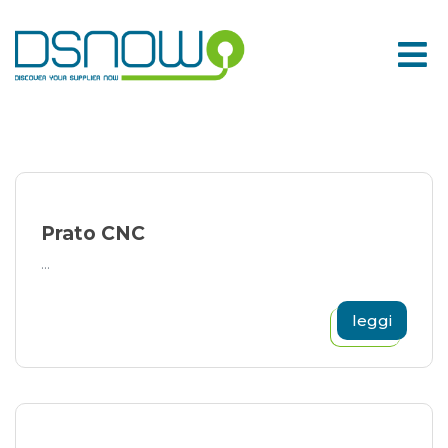
Skip
to
content
Prato CNC
...
leggi