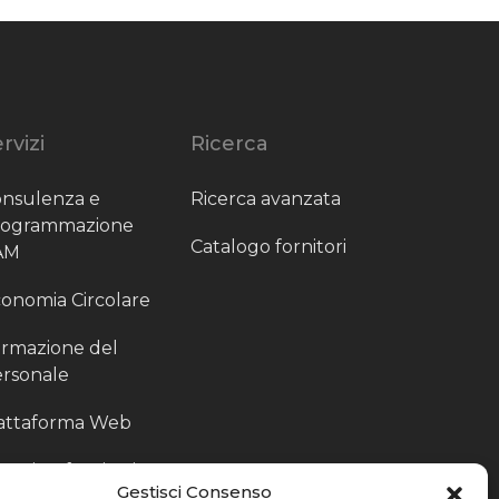
rvizi
Ricerca
nsulenza e
Ricerca avanzata
rogrammazione
Catalogo fornitori
AM
onomia Circolare
rmazione del
rsonale
attaforma Web
outing fornitori
Gestisci Consenso