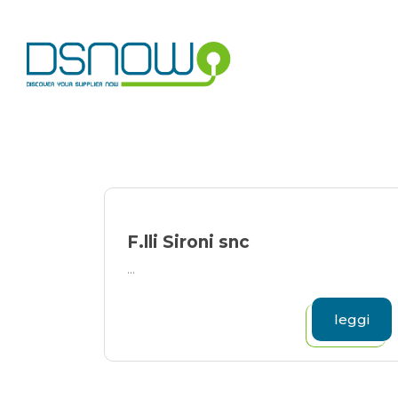
Skip
to
content
F.lli Sironi snc
...
leggi