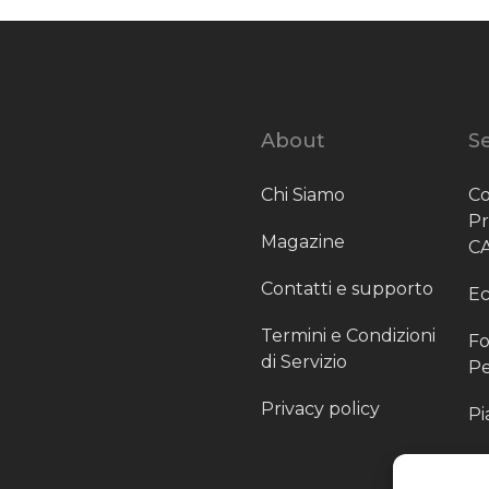
About
Se
Chi Siamo
Co
P
Magazine
C
Contatti e supporto
Ec
Termini e Condizioni
Fo
di Servizio
Pe
Privacy policy
Pi
Sc