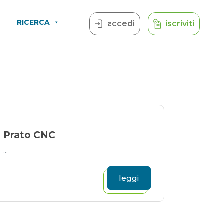
RICERCA
accedi
iscriviti
Prato CNC
...
leggi