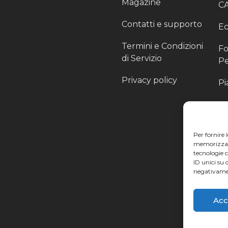
Magazine
C
Contatti e supporto
Ec
Termini e Condizioni
Fo
di Servizio
Pe
Privacy policy
Pi
Sc
Pr
Per fornire 
Pa
memorizzare 
tecnologie 
Ra
ID unici su 
negativamen
Li
Acc