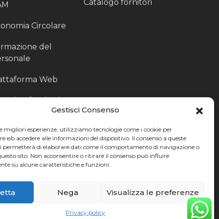
Catalogo fornitori
AM
onomia Circolare
rmazione del
rsonale
attaforma Web
outing fornitori
Gestisci Consenso
oduzione
le migliori esperienze, utilizziamo tecnologie come i cookie per
rticolari
e/o accedere alle informazioni del dispositivo. Il consenso a queste
ci permetterà di elaborare dati come il comportamento di navigazione o
ccoglitori di Fine
questo sito. Non acconsentire o ritirare il consenso può influire
te su alcune caratteristiche e funzioni.
nea
etta
Nega
Visualizza le preferenze
Privacy policy