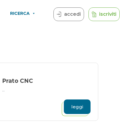
RICERCA
accedi
iscriviti
Prato CNC
...
leggi