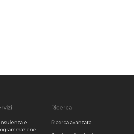
rvizi
Ricerca
nsulenza e
Ricerca avanzata
rogrammazione