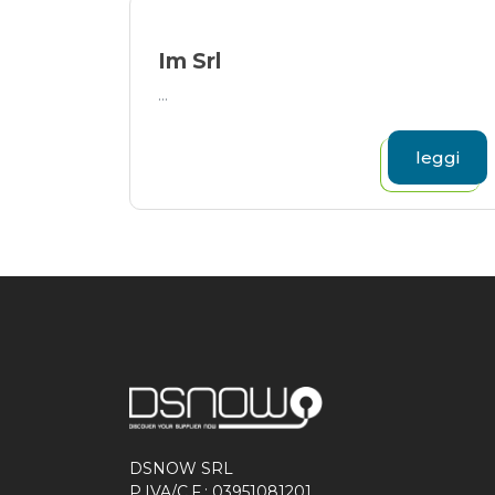
Im Srl
...
leggi
DSNOW SRL
P.IVA/C.F.: 03951081201