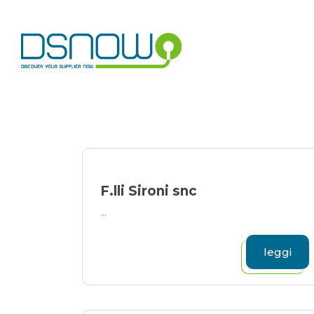
Skip
to
content
F.lli Sironi snc
...
leggi