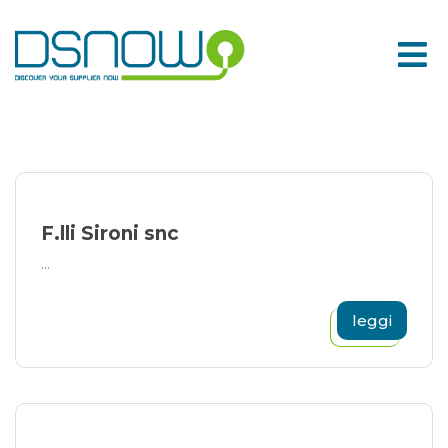
Skip
to
content
F.lli Sironi snc
...
leggi