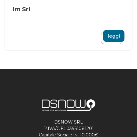
Im Srl
...
leggi
DSNOW SRL
P.IVA/C.F.: 03951081201
Capitale Sociale i.v. 10.000€