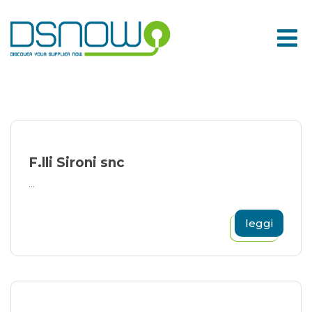
Skip
to
content
F.lli Sironi snc
...
leggi