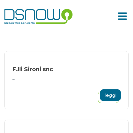
Skip
to
content
F.lli Sironi snc
...
leggi