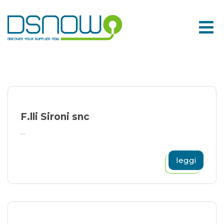
Skip
to
content
F.lli Sironi snc
...
leggi