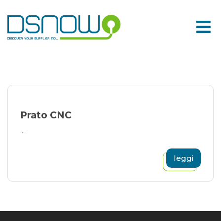
Skip
to
content
Prato CNC
...
leggi