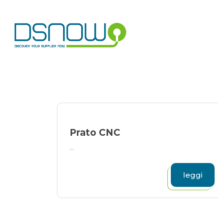
Skip
to
content
Prato CNC
...
leggi