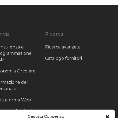
rvizi
Ricerca
nsulenza e
Ricerca avanzata
rogrammazione
Catalogo fornitori
AM
onomia Circolare
rmazione del
rsonale
attaforma Web
outing fornitori
Gestisci Consenso