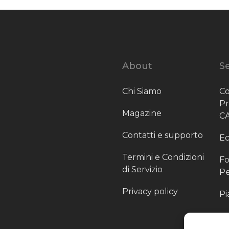
About
Se
Chi Siamo
Co
P
Magazine
C
Contatti e supporto
Ec
Termini e Condizioni
Fo
di Servizio
Pe
Privacy policy
Pi
Sc