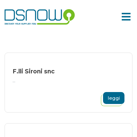
Skip
to
content
F.lli Sironi snc
...
leggi