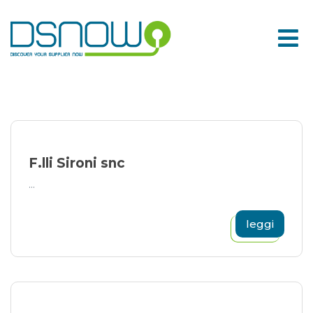
Skip
to
content
F.lli Sironi snc
...
leggi