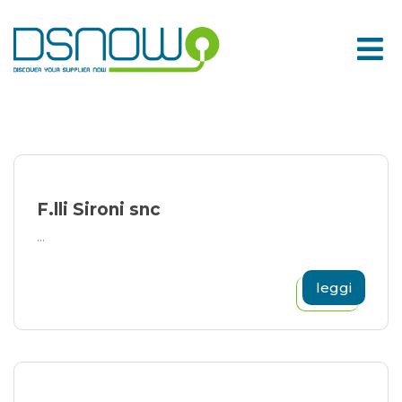
Skip
to
content
F.lli Sironi snc
...
leggi