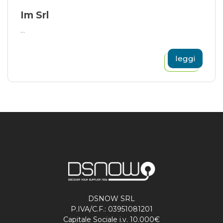
Im Srl
...
leggi
DSNOW SRL
P.IVA/C.F.: 03951081201
Capitale Sociale i.v. 10.000€