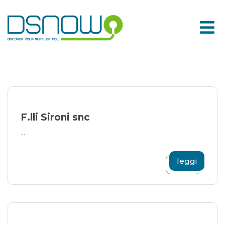
Skip
to
content
F.lli Sironi snc
...
leggi