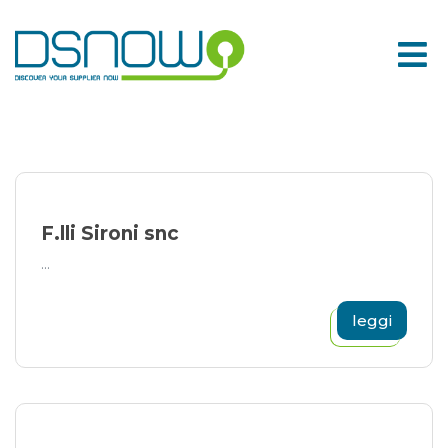
Skip
to
content
F.lli Sironi snc
...
leggi