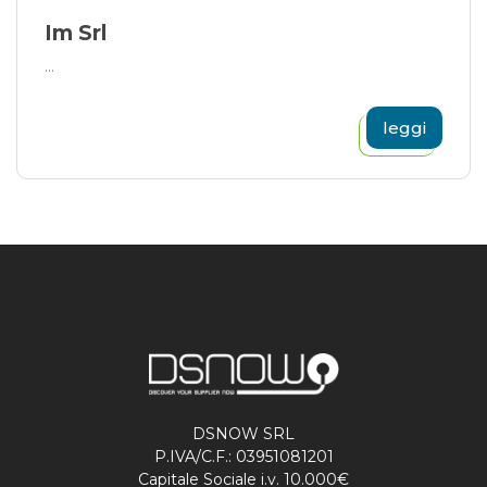
Im Srl
...
leggi
DSNOW SRL
P.IVA/C.F.: 03951081201
Capitale Sociale i.v. 10.000€